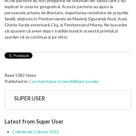
60 de pachete au fost pregătite de voluntari din Vaslui care s-au
implicat în zona lor geografică. Aceste pachete au ajuns la
persoanele private de libertate, majoritatea nevizitate de propriile
familii, deținute în Penitenciarele de Maximă Siguranță Aiud, Arad,
Gherla Secția exterioară Cluj, și Penitenciarul Mureș. Ne bucurăm
să spunem că avem deja o tradiție bună în această privință și
sperăm că va continua și pe viitor.
Read 5382 times
Published in
Constientizare si sensibilizare sociala
SUPER USER
Latest from Super User
Colinde de Crăciun 2021