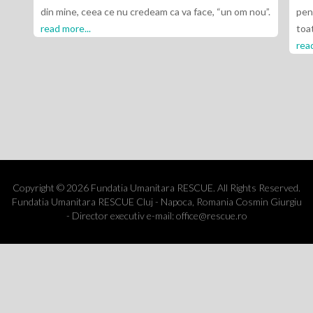
in mine, ceea ce nu credeam ca va face, “un om nou”.
pentru toate i
ead more...
toata aceasta 
read more...
Copyright © 2026 Fundatia Umanitara RESCUE. All Rights Reserved.
Fundatia Umanitara RESCUE Cluj - Napoca, Romania Cosmin Giurgiu
- Director executiv e-mail: office@rescue.ro