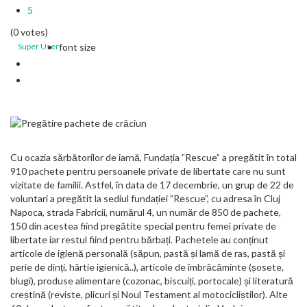
5
(0 votes)
Super User
font size
Cu ocazia sărbătorilor de iarnă, Fundația ”Rescue” a pregătit în total
910 pachete pentru persoanele private de libertate care nu sunt
vizitate de familii. Astfel, în data de 17 decembrie, un grup de 22 de
voluntari a pregătit la sediul fundației ”Rescue”, cu adresa în Cluj
Napoca, strada Fabricii, numărul 4, un număr de 850 de pachete,
150 din acestea fiind pregătite special pentru femei private de
libertate iar restul fiind pentru bărbați. Pachetele au conținut
articole de igienă personală (săpun, pastă și lamă de ras, pastă și
perie de dinți, hârtie igienică..), articole de îmbrăcăminte (șosete,
blugi), produse alimentare (cozonac, biscuiți, portocale) și literatură
creștină (reviste, plicuri și Noul Testament al motocicliștilor). Alte