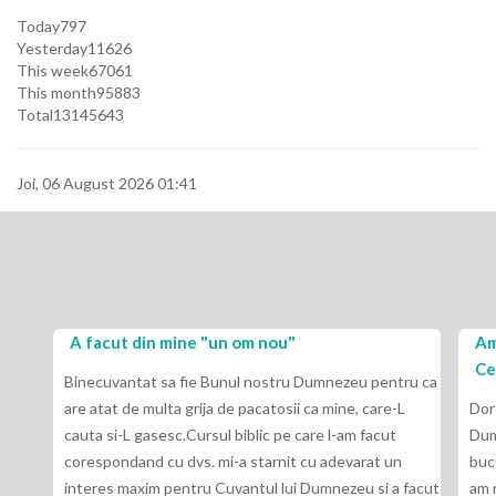
Today
797
Yesterday
11626
This week
67061
This month
95883
Total
13145643
Joi, 06 August 2026 01:41
A facut din mine "un om nou"
Am invatat c
Cel de sus d
Binecuvantat sa fie Bunul nostru Dumnezeu pentru ca
re atat de multa grija de pacatosii ca mine, care-L
Doresc ca aces
auta si-L gasesc.Cursul biblic pe care l-am facut
Dumnezeu si p
orespondand cu dvs. mi-a starnit cu adevarat un
bucur ca am pr
nteres maxim pentru Cuvantul lui Dumnezeu si a facut
am rezolvat cu