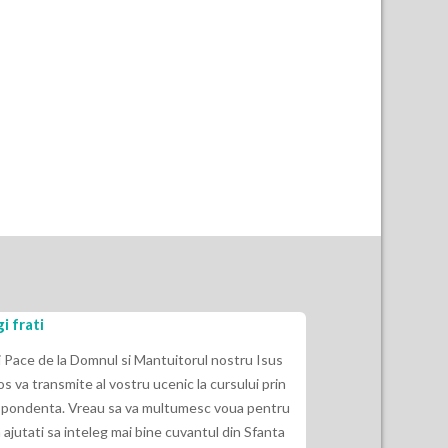
i frati
Eu nu am ascult
indepartat de E
i Pace de la Domnul si Mantuitorul nostru Isus
os va transmite al vostru ucenic la cursului prin
2 Timotei 3:16“ Ca
pondenta. Vreau sa va multumesc voua pentru
Dumnezeu si de fol
 ajutati sa inteleg mai bine cuvantul din Sfanta
indrepte, sa dea i