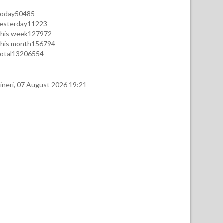
oday
50485
esterday
11223
his week
127972
his month
156794
otal
13206554
ineri, 07 August 2026 19:21