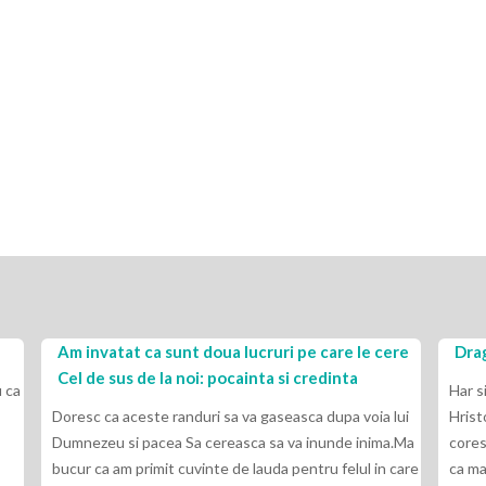
Am invatat ca sunt doua lucruri pe care le cere
Drag
Cel de sus de la noi: pocainta si credinta
 ca
Har s
Doresc ca aceste randuri sa va gaseasca dupa voia lui
Hrist
Dumnezeu si pacea Sa cereasca sa va inunde inima.Ma
cores
bucur ca am primit cuvinte de lauda pentru felul in care
ca ma