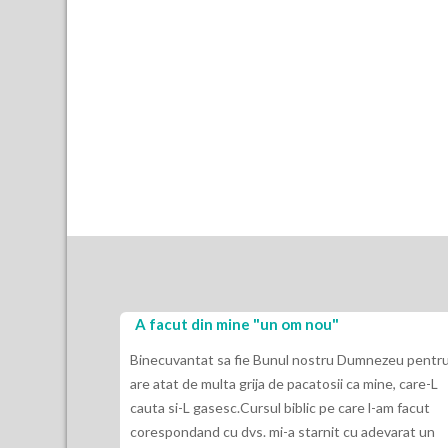
A facut din mine "un om nou"
Binecuvantat sa fie Bunul nostru Dumnezeu pentru
are atat de multa grija de pacatosii ca mine, care-L
cauta si-L gasesc.Cursul biblic pe care l-am facut
corespondand cu dvs. mi-a starnit cu adevarat un