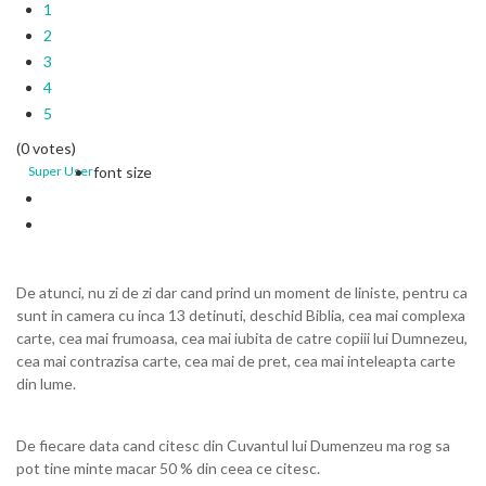
1
2
3
4
5
(0 votes)
Super User
font size
De atunci, nu zi de zi dar cand prind un moment de liniste, pentru ca
sunt in camera cu inca 13 detinuti, deschid Biblia, cea mai complexa
carte, cea mai frumoasa, cea mai iubita de catre copiii lui Dumnezeu,
cea mai contrazisa carte, cea mai de pret, cea mai inteleapta carte
din lume.
De fiecare data cand citesc din Cuvantul lui Dumenzeu ma rog sa
pot tine minte macar 50 % din ceea ce citesc.