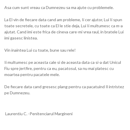
Asa cum sunt vreau ca Dumnezeu sa ma ajute cu problemele.
La El vin de fiecare data cand am probleme, Ii cer ajutor, Lui Ii spun
toate secretele, cu toate ca El le stie deja, Lui Ii multumesc ca m-a
ajutat. Cand imi este frica de cineva care-mi vrea raul, in bratele Lui
imi gasesc linistea.
Vin inaintea Lui cu toate, bune sau rele!
Ii multumesc pe aceasta cale si de aceasta data ca si-a dat Unicul
Fiu spre jertfire, pentru ca eu, pacatosul, sa nu mai platesc cu
moartea pentru pacatele mele.
De fiecare data cand gresesc plang pentru ca pacatuind Il intristez
pe Dumnezeu.
Laurentiu C. -Penitenciarul Margineni