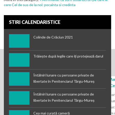
cere Cel de sus de la noi: pocainta si credinta
STIRI CALENDARISTICE
Colinde de Crăciun 2021
Trăiește după legile care iți protejează darul
Întâlniri lunare cu persoane private de
A facut din mine "un om nou"
Am
libertate în Penitenciarul Târgu-Mureș
Ce
Binecuvantat sa fie Bunul nostru Dumnezeu pentru ca
Întâlniri lunare cu persoane private de
are atat de multa grija de pacatosii ca mine, care-L
Dor
libertate în Penitenciarul Târgu-Mureș
cauta si-L gasesc.Cursul biblic pe care l-am facut
Dum
corespondand cu dvs. mi-a starnit cu adevarat un
buc
interes maxim pentru Cuvantul lui Dumnezeu si a facut
Cea mai curată cameră
am 