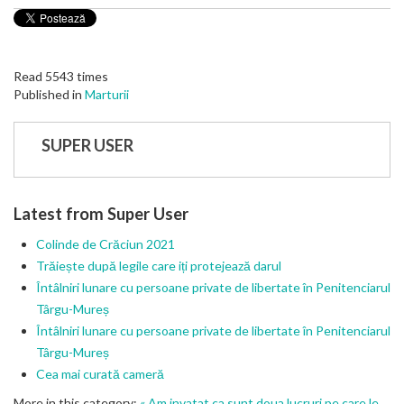
Read 5543 times
Published in
Marturii
SUPER USER
Latest from Super User
Colinde de Crăciun 2021
Trăiește după legile care iți protejează darul
Întâlniri lunare cu persoane private de libertate în Penitenciarul
Târgu-Mureș
Întâlniri lunare cu persoane private de libertate în Penitenciarul
Târgu-Mureș
Cea mai curată cameră
More in this category:
« Am invatat ca sunt doua lucruri pe care le