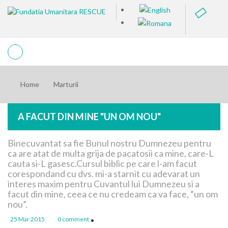
Home
Marturii
A FACUT DIN MINE "UN OM NOU"
Binecuvantat sa fie Bunul nostru Dumnezeu pentru
ca are atat de multa grija de pacatosii ca mine, care-L
cauta si-L gasesc.Cursul biblic pe care l-am facut
corespondand cu dvs. mi-a starnit cu adevarat un
interes maxim pentru Cuvantul lui Dumnezeu si a
facut din mine, ceea ce nu credeam ca va face, “un om
nou”.
25 Mar 2015
0 comment