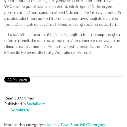
geam, săpun lichid, soluții de igienizare și întreținere pentru vas
WC, saci de gunoi, lavete microfibră, hârtie igienică, detergent
pentru rufe, săpun, șampon și pastă de dinți). Pe întreaga perioadă
a proiectului tinerii au fost îndrumați și supravegheați de o echipă
formată din: șefi de secții, psihologi, asistenți sociali și educatori.
La sfârșitul concursului toți participanții au fost recompensați cu
diferite premii, dar s-au putut bucura și de camerele care aveau un
climat curat și armonios. Proiectul a fost sponsorizat de către
Bisericile Relevant din Cluj și Adorațio din Florești.
Read 3093 times
Published in
Socializare
Socializare
More in this category:
« Joacă la Baza Sportivă Gheorgheni -