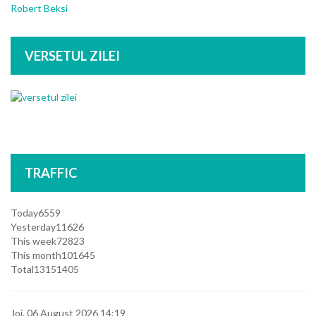
Robert Beksi
VERSETUL ZILEI
TRAFFIC
Today
6559
Yesterday
11626
This week
72823
This month
101645
Total
13151405
Joi, 06 August 2026 14:19