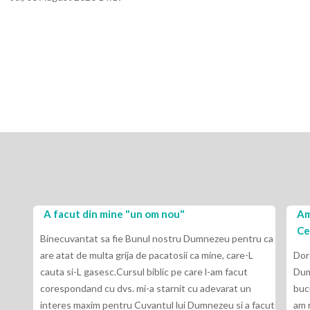
A facut din mine "un om nou"
Am
Ce
Binecuvantat sa fie Bunul nostru Dumnezeu pentru ca
are atat de multa grija de pacatosii ca mine, care-L
Dor
cauta si-L gasesc.Cursul biblic pe care l-am facut
Dum
corespondand cu dvs. mi-a starnit cu adevarat un
buc
interes maxim pentru Cuvantul lui Dumnezeu si a facut
am 