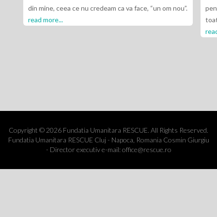
din mine, ceea ce nu credeam ca va face, “un om nou”.
pent
read more...
toa
read
Copyright © 2026 Fundatia Umanitara RESCUE. All Rights Reserved.
Fundatia Umanitara RESCUE Cluj - Napoca, Romania Cosmin Giurgiu
- Director executiv e-mail: office@rescue.ro