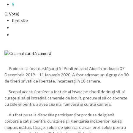
5
(1 Vote)
font size
Proiectul a fost desfășurat în Penitenciarul Aiud în perioada 07
Decembrie 2019 – 11 Ianuarie 2020. A fost adresat unui grup de 30
de tineri privati de libertate, încarcerați în 18 camere.
Scopul acestui proiect a fost de ai învața pe tinerii detinuți să-și
curețe și să-și întrețină camerele de locuit, precum și să colaboreze
cu colegii pentru a avea cea mai fumoasă și curată cameră.
Au fost puse la dispoziția participanților produse de igienă
corporală cât și pentru curățarea și igienizarea încăperilor (găleți,
mopuri, mături, fărașe, soluții de igienizare a camerei, soluții pentru