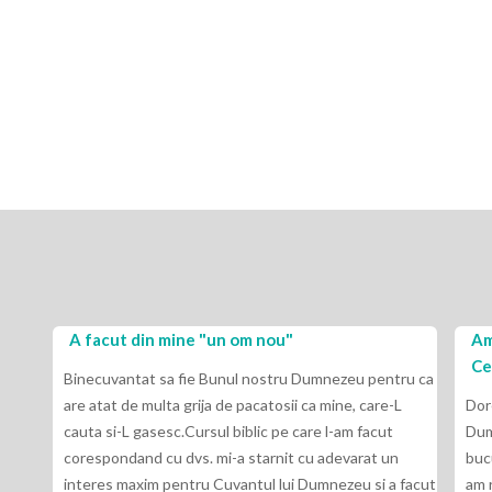
A facut din mine "un om nou"
Am
Ce
Binecuvantat sa fie Bunul nostru Dumnezeu pentru ca
are atat de multa grija de pacatosii ca mine, care-L
Dor
cauta si-L gasesc.Cursul biblic pe care l-am facut
Dum
corespondand cu dvs. mi-a starnit cu adevarat un
buc
interes maxim pentru Cuvantul lui Dumnezeu si a facut
am 