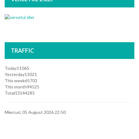
TRAFFIC
Today
11065
Yesterday
13021
This week
65703
This month
94525
Total
13144285
Miercuri, 05 August 2026 22:50