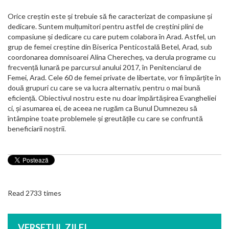
Orice creștin este și trebuie să fie caracterizat de compasiune și
dedicare. Suntem mulțumitori pentru astfel de creștini plini de
compasiune și dedicare cu care putem colabora în Arad. Astfel, un
grup de femei creștine din Biserica Penticostală Betel, Arad, sub
coordonarea domnisoarei Alina Cherecheș, va derula programe cu
frecvență lunară pe parcursul anului 2017, în Penitenciarul de
Femei, Arad. Cele 60 de femei private de libertate, vor fi împărțite în
două grupuri cu care se va lucra alternativ, pentru o mai bună
eficiență. Obiectivul nostru este nu doar împărtășirea Evangheliei
ci, și asumarea ei, de aceea ne rugăm ca Bunul Dumnezeu să
întâmpine toate problemele și greutățile cu care se confruntă
beneficiarii noștrii.
Read 2733 times
VERSETUL ZILEI