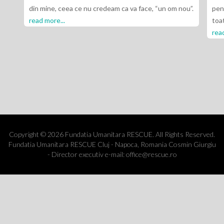
din mine, ceea ce nu credeam ca va face, “un om nou”.
pent
read more...
toa
read
Copyright © 2026 Fundatia Umanitara RESCUE. All Rights Reserved.
Fundatia Umanitara RESCUE Cluj - Napoca, Romania Cosmin Giurgiu
- Director executiv e-mail: office@rescue.ro