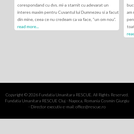
corespondand cu dvs. mi-a starnit cu adevarat un
buc
interes maxim pentru Cuvantul lui Dumnezeu si a facut
am 
din mine, ceea ce nu credeam ca va face, “un om nou”.
pent
read more...
toa
read
Copyright © 2026 Fundatia Umanitara RESCUE. All Rights Reserved.
Fundatia Umanitara RESCUE Cluj - Napoca, Romania Cosmin Giurgiu
- Director executiv e-mail: office@rescue.ro