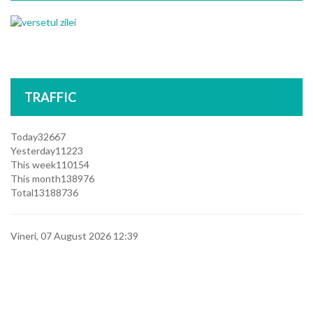
TRAFFIC
Today
32667
Yesterday
11223
This week
110154
This month
138976
Total
13188736
Vineri, 07 August 2026 12:39