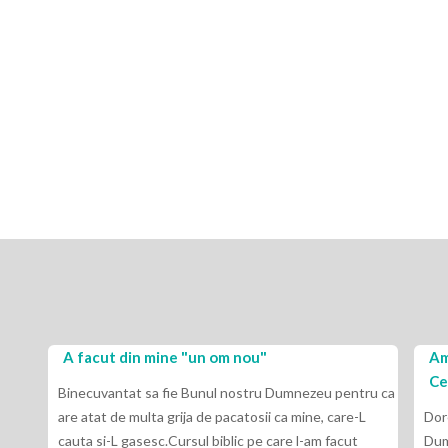
A facut din mine "un om nou"
Am
Ce
Binecuvantat sa fie Bunul nostru Dumnezeu pentru ca
are atat de multa grija de pacatosii ca mine, care-L
Dor
cauta si-L gasesc.Cursul biblic pe care l-am facut
Dum