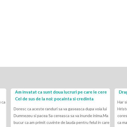
Am invatat ca sunt doua lucruri pe care le cere
Drag
Cel de sus de la noi: pocainta si credinta
 ca
Har s
Doresc ca aceste randuri sa va gaseasca dupa voia lui
Hrist
Dumnezeu si pacea Sa cereasca sa va inunde inima.Ma
cores
bucur ca am primit cuvinte de lauda pentru felul in care
ca ma