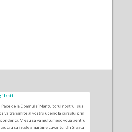
i frati
Eu nu am ascult
indepartat de E
i Pace de la Domnul si Mantuitorul nostru Isus
os va transmite al vostru ucenic la cursului prin
2 Timotei 3:16“ Ca
pondenta. Vreau sa va multumesc voua pentru
Dumnezeu si de fol
 ajutati sa inteleg mai bine cuvantul din Sfanta
indrepte, sa dea i