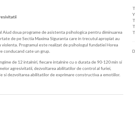
T
Y
T
T
arul Aiud doua programe de asistenta psihologica pentru diminuarea
T
ertate de pe Sectia Maxima Siguranta care in trecutul apropiat au
 violenta. Programul este realizat de psihologul fundatiei Horea
are conducand cate un grup.
D
gime de 12 intalniri, fiecare intalnire cu o durata de 90-120 min si
r agresivitatii, dezvoltarea abilitatilor de control al furiei,
ie si dezvoltarea abilitatilor de exprimare constructiva a emotiilor.