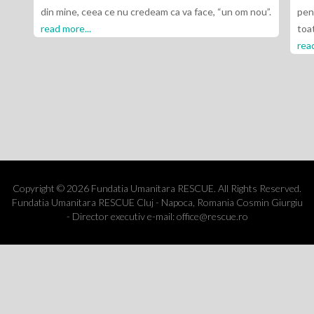
din mine, ceea ce nu credeam ca va face, “un om nou”.
pent
read more...
toa
read
Copyright © 2026 Fundatia Umanitara RESCUE. All Rights Reserved.
Fundatia Umanitara RESCUE Cluj - Napoca, Romania Cosmin Giurgiu
- Director executiv e-mail: office@rescue.ro