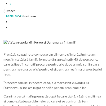
5
(0 votes)
Daniel danciu
font size
Pregătiți cu pachete compuse din alimente și îmbrăcăminte am
mers în vizită la 5 familii, formate din aproximativ 45 de persoane,
care trăiesc în condiții precare pentru a le duce un mic sprijin dar și
pentru a ne ruga cu ei și pentru ei și pentru a reafirma dragostea lui
Isus.
În fiecare familie, în fiecare casă, s-a mărturisit cuvântul lui
Dumnezeu și ne-am rugat specific pentru problemele lor.
Cu inima parcă mai îngreunată după fiecare vizită, văzând mulțimea
și complexitatea problemelor cu care ei se confruntă, i-am