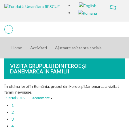
Home
Activitati
Ajutoare asistenta sociala
VIZITA GRUPULUI DIN FEROE ȘI
DANEMARCA ÎN FAMILII
În ultima lor zi în România, grupul din Feroe și Danemarca a vizitat
familii nevoiașe.
19 Noi 2018
0 comment
1
2
3
4