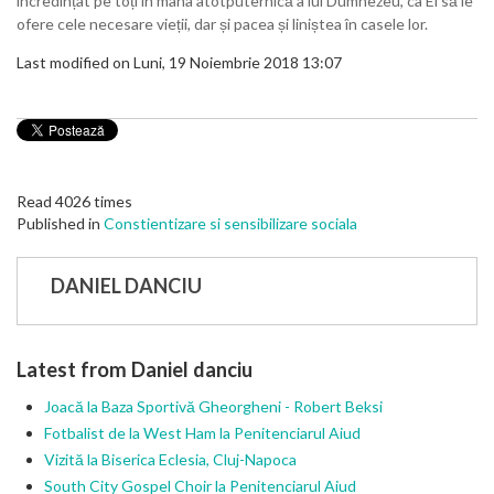
încredințat pe toți în mâna atotputernică a lui Dumnezeu, ca El să le
ofere cele necesare vieții, dar și pacea și liniștea în casele lor.
Last modified on Luni, 19 Noiembrie 2018 13:07
Read 4026 times
Published in
Constientizare si sensibilizare sociala
DANIEL DANCIU
Latest from Daniel danciu
Joacă la Baza Sportivă Gheorgheni - Robert Beksi
Fotbalist de la West Ham la Penitenciarul Aiud
Vizită la Biserica Eclesia, Cluj-Napoca
South City Gospel Choir la Penitenciarul Aiud