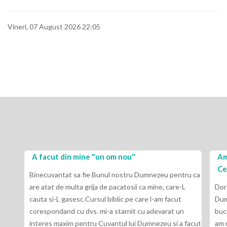
Vineri, 07 August 2026 22:05
A facut din mine "un om nou"
Am
Ce
Binecuvantat sa fie Bunul nostru Dumnezeu pentru ca
are atat de multa grija de pacatosii ca mine, care-L
Dor
cauta si-L gasesc.Cursul biblic pe care l-am facut
Dum
corespondand cu dvs. mi-a starnit cu adevarat un
buc
interes maxim pentru Cuvantul lui Dumnezeu si a facut
am 