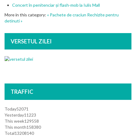
Concert în penitenciar și flash-mob la Iulis Mall
More in this category:
« Pachete de craciun
Rechizite pentru
detinuti »
VERSETUL ZILEI
TRAFFIC
Today
52071
Yesterday
11223
This week
129558
This month
158380
Total
13208140